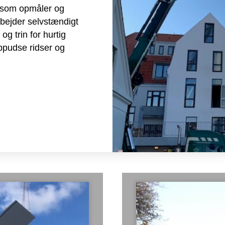
r som opmåler og
rbejder selvstændigt
og trin for hurtig
ppudse ridser og