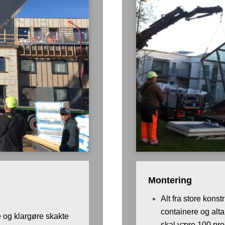
Montering
Alt fra store kons
containere og alt
re og klargøre skakte
skal være 100