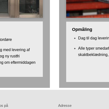
Opmåling
Dag til dag leveri
atordøre
Alle typer smedar
g med levering af
skaktbeklædning, 
g ny rustfri
lllllllllllllllllllllllllllllll
ing om eftermiddagen
lllll
os på
Adresse