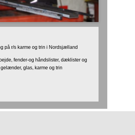
ng på r/s karme og trin i Nordsjælland
bejde, fender-og håndslister, dæklister og
gelænder, glas, karme og trin
lllllllllllllllllllllllllllllllllllllllllllllllllllllllllllllllllllllllllllllllll