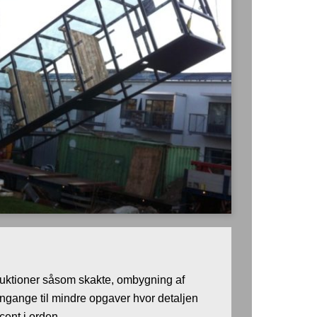
truktioner såsom skakte, ombygning af
angange til mindre opgaver hvor detaljen
 procent i orden